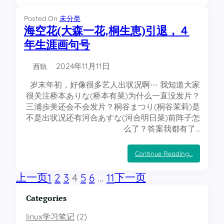
新
设
Posted On
未分类
置
海空花(大森一花,桐生恵)引退，４
w
年生涯画句号
i
n
d
2024年11月11日
o
西轨
w
s
岁末年初，好像很多艺人出状况啊⋯ 我知道大家
s
很关注桥本ありな(桥本有菜)为什么一直没发片？
m
三浦歩美还会不会发片？桐谷まつり(桐谷茉莉)是
b
连
不是出状况还有河合あすな(河合明日菜)前阵子怎
接
么了？答案我都有了…
密
码
方
：
Continue Reading…
法
海
空
上一页
下一页
1
2
3
4
5
6
…
11
花
(
Categories
大
森
一
linux学习笔记
(2)