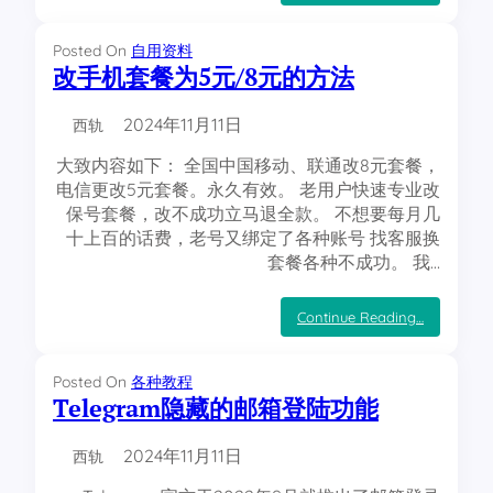
刃
黑
与
Posted On
自用资料
龙
改手机套餐为5元/8元的方法
虾
陶
2024年11月11日
瓷
西轨
石
大致内容如下： 全国中国移动、联通改8元套餐，
目
数
电信更改5元套餐。永久有效。 老用户快速专业改
细
保号套餐，改不成功立马退全款。 不想要每月几
度
十上百的话费，老号又绑定了各种账号 找客服换
对
套餐各种不成功。 我…
应
表
：
Continue Reading…
改
手
机
Posted On
各种教程
套
Telegram隐藏的邮箱登陆功能
餐
为
2024年11月11日
5
西轨
元
/