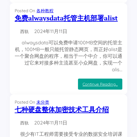
找
Y
Posted On
各种教程
o
免费alwaysdata托管主机部署alist
u
t
u
2024年11月11日
西轨
b
e
alwaysdata可以免费申请100MB空间的托管主
C
h
机，100MB一般只能托管静态网页，而正好alist是
a
一个聚合网盘的程序，相当于一个中介，你可以通
n
过它来对接多种主流甚至小众网盘，实现一个
n
e
alis…
l
I
D
：
Continue Reading…
方
免
法
费
a
Posted On
未分类
l
七种硬盘整体加密技术工具介绍
w
a
y
2024年11月11日
西轨
s
d
很少有IT工程师需要接受专业的数据安全培训课
a