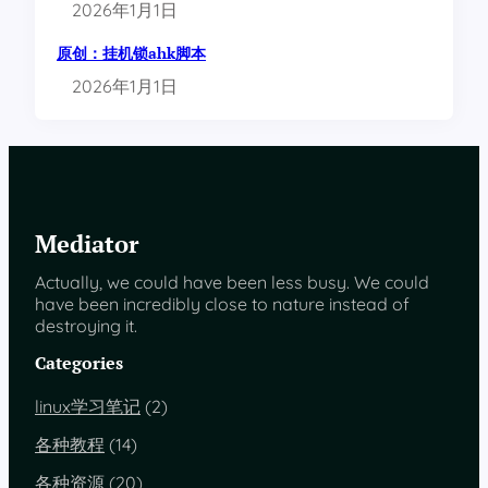
2026年1月1日
原创：挂机锁ahk脚本
2026年1月1日
Mediator
Actually, we could have been less busy. We could
have been incredibly close to nature instead of
destroying it.
Categories
linux学习笔记
(2)
各种教程
(14)
各种资源
(20)