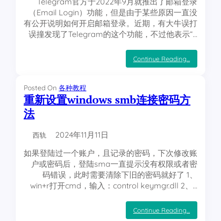
Telegram官方于2022年9月就推出了邮箱登录
8
（Email Login）功能，但是由于某些原因一直没
元
有公开说明如何开启邮箱登录。近期，有大牛误打
的
误撞发现了Telegram的这个功能，不过他表示“…
方
法
：
Continue Reading…
T
e
l
Posted On
各种教程
e
重新设置windows smb连接密码方
g
r
法
a
m
隐
2024年11月11日
西轨
藏
的
如果登陆过一个账户，且记录的密码，下次修改账
邮
户或密码后，登陆sma一直提示没有权限或者密
箱
码错误，此时需要清除下旧的密码就好了 1、
登
陆
win+r打开cmd，输入：control keymgr.dll 2、…
功
能
：
Continue Reading…
重