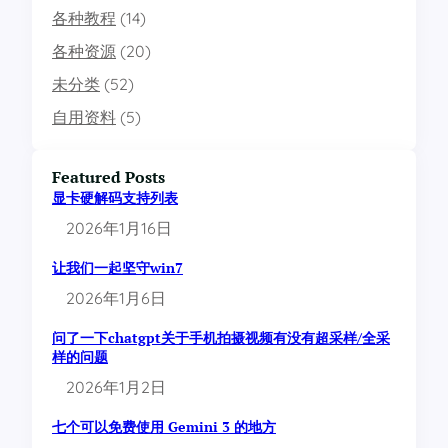
花
各种教程
(14)
,
桐
各种资源
(20)
生
恵
未分类
(52)
)
引
自用资料
(5)
退
，
４
Featured Posts
年
生
显卡硬解码支持列表
涯
2026年1月16日
画
句
让我们一起坚守win7
号
2026年1月6日
问了一下chatgpt关于手机拍摄视频有没有超采样/全采
样的问题
2026年1月2日
七个可以免费使用 Gemini 3 的地方