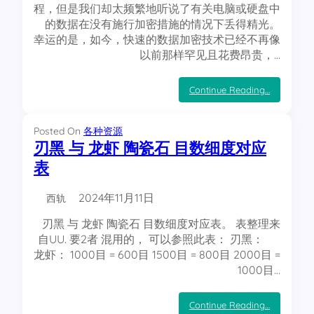
t
程，但是我们却太频繁地听说了有关电脑或硬盘中
a
的数据在没有施行加密措施的情况下丢得精光。
托
幸运的是，如今，快速的数据加密技术已经不再像
管
以前那样罕见且花费昂贵，…
主
机
部
：
Continue Reading…
署
七
a
种
l
i
硬
Posted On
各种资源
s
盘
刃黑 与 龙虾 陶瓷石 目数细度对应
t
整
表
体
加
密
2024年11月11日
西轨
技
术
刃黑 与 龙虾 陶瓷石 目数细度对应表。 表整理来
工
自UU. 要2者 混用的， 可以参照此表： 刃黑：
具
龙虾： 1000目 = 600目 1500目 = 800目 2000目 =
介
绍
1000目…
：
Continue Reading…