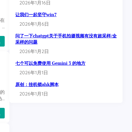
2026年1月16日
码
[
部
让我们一起坚守win7
分
可在
2026年1月6日
]
 …
问了一下chatgpt关于手机拍摄视频有没有超采样/全
：
…
采样的问题
c
2026年1月2日
p
a
n
七个可以免费使用 Gemini 3 的地方
e
l
2026年1月1日
如
何
原创：挂机锁ahk脚本
更
改
宜的
2026年1月1日
主
热…
域
名
对
：
…
应
所
的
谓
网
的