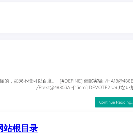
果不懂可以百度。 -[#DEFINE] 催眠実驗: /HA18@488B
/Ftext@48853A -[13cm] DEVOTE2 いけない
Continue Reading
的网站根目录