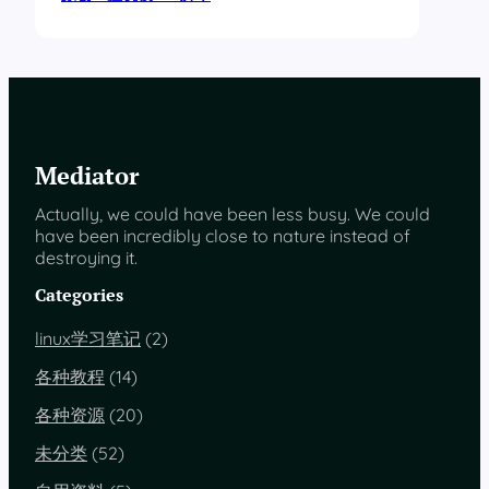
Mediator
Actually, we could have been less busy. We could
have been incredibly close to nature instead of
destroying it.
Categories
linux学习笔记
(2)
各种教程
(14)
各种资源
(20)
未分类
(52)