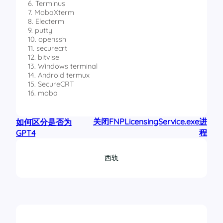
6. Terminus
7. MobaXterm
8. Electerm
9. putty
10. openssh
11. securecrt
12. bitvise
13. Windows terminal
14. Android termux
15. SecureCRT
16. moba
关闭FNPLicensingService.exe进
如何区分是否为
程
GPT4
西轨