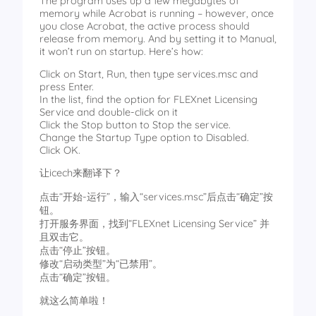
The program uses up a few megabytes of
memory while Acrobat is running – however, once
you close Acrobat, the active process should
release from memory. And by setting it to Manual,
it won’t run on startup. Here’s how:
Click on Start, Run, then type services.msc and
press Enter.
In the list, find the option for FLEXnet Licensing
Service and double-click on it
Click the Stop button to Stop the service.
Change the Startup Type option to Disabled.
Click OK.
让icech来翻译下？
点击“开始-运行”，输入“services.msc”后点击“确定”按
钮。
打开服务界面，找到“FLEXnet Licensing Service” 并
且双击它。
点击“停止”按钮。
修改“启动类型”为“已禁用”。
点击“确定”按钮。
就这么简单啦！