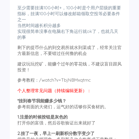
至少需要挂满100小时+，100小时是个用户层级的重要
指标，挂满100小时可以修改邮箱领取空投等必要条件
之一
当然时间越长积分越多
实现很简单没事在电脑右下角运行就ok了，也就几天
的事
剩下的提币什么的到交易所就水到渠成了，经常关注官
方最新信息，不要错过任何撸的机会
建议玩玩挖矿，能赚个过年的零花钱，不建议盲目跟风
投资！
参考教程：/watch?v=TbjNBMxqtmc
个人整理常见问题（持续编辑更新）：
*挂到春节我能赚多少钱？
参考前面的大佬们，运气好的话够你买食材的。
1.注册的时候按钮是灰色的
打开你的富强，然后谷歌验证出来就好了
2.挂了一夜，早上一刷新积分数字变少了