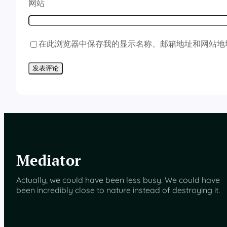
网站
在此浏览器中保存我的显示名称、邮箱地址和网站地
Mediator
Actually, we could have been less busy. We could have
been incredibly close to nature instead of destroying it.