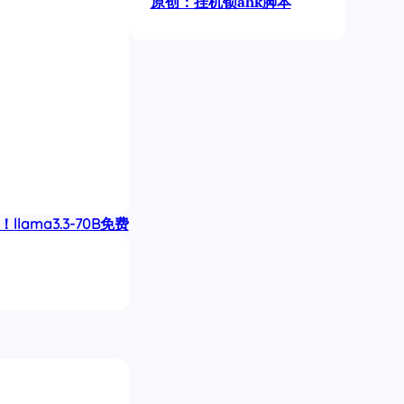
原创：挂机锁ahk脚本
llama3.3-70B免费