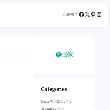
Facebook
X
Pinterest
Instagram
示例页面
X
Last.fm
Instagram
Categories
linux学习笔记
(2)
各种教程
(14)