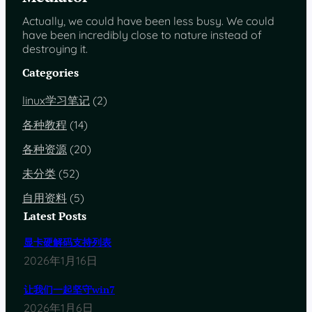
安全事件（没啥用，卸载了）
# 删除影响: 应用秒开功能失效
adb shell pm uninstall -k --user 
0
 com.
nearme
.
Actually, we could have been less busy. We could
adb shell pm uninstall --user 
0
 com.
unionpay
.
t
have been incredibly close to nature instead of
银联可信服务安全组件（没啥用，卸载了）
# NFC服务 (近场通信)  
destroying it.
# 删除影响: ⚠️ NFC/支付功能完全失效
adb shell pm uninstall --user 
0
 com.
coloros
.
se
adb shell pm uninstall -k --user 
0
 com.
android
Categories
支付保护（没什么用，支付软件自带的支付保护就够安全了
# 运营商配置覆盖 (网络设置)  
adb shell pm uninstall --user 
0
 com.
oplus
.
pay
# 删除影响: SIM卡网络设置异常
linux学习笔记
(2)
安全支付（在购买云空间时会调用到，用不上，但也无法卸
adb shell pm uninstall -k --user 
0
 com.
android
网友说：安全中心与管理关联启动和自启动有关，暂时没卸
各种教程
(14)
# 小区广播服务 (应急警报)  
adb shell pm uninstall --user 
0
 com.
android
.
sa
# 删除影响: ⚠️ 地震/应急警报功能失效
各种资源
(20)
安全中心资源（不清楚用途，卸载了）
adb shell pm uninstall -k --user 
0
 com.
android
未分类
(52)
adb shell pm uninstall --user 
0
 com.
coloros
.
fi
# MTP文件传输 (USB连接)  
查找（无法卸载）
# 删除影响: 电脑文件传输功能失效
自用资料
(5)
adb shell pm uninstall -k --user 
0
 com.
android
adb shell pm uninstall --user 
0
 com.
oplus
.
appd
Latest Posts
应用安装器（安全应用安装，不清楚用途，但卸载了也没出
# 人像模式 (相机功能)  
# 删除影响: 人像拍照模式不可用
adb shell pm uninstall --user 
0
 com.
android
.
pa
显卡硬解码支持列表
adb shell pm uninstall -k --user 
0
 com.
oplus
.
p
⚠️ Android 系统预装的应用程序安装/卸载管理器
(
解析 A
2026年1月16日
# Google服务框架 (GMS基础) ⚠️
adb shell pm uninstall --user 
0
 com.
oplus
.
appp
# 删除影响: ⚠️ 谷歌应用全家桶崩溃
应用服务（网友说卸载可能导致黑屏）
adb shell pm uninstall -k --user 
0
 com.
google
.
让我们一起坚守win7
2026年1月6日
adb shell pm uninstall --user 
0
 com.
oplus
.
upgr
# 应用平台服务 (应用管理)  