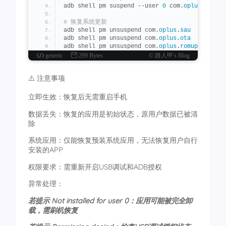
# 删除影响: 自动备份/同步中断
adb shell pm suspend --user 
0
 com.
oplus
.
romupd
adb shell pm uninstall --user 
0
 com.
android
.
pr
adb shell pm uninstall -k --user 
0
 com.
oplus
.
c
日历存储（和天气是连在一起的，要么一同卸载，要么一并
# 恢复系统更新
# 配套设备管理 (外设连接) ⌚
adb shell pm unsuspend com.
oplus
.
sau
adb shell pm uninstall --user 
0
 com.
coloros
.
sh
# 删除影响: 智能手表/手环连接异常
adb shell pm unsuspend com.
oplus
.
ota
小布指令（用不上，和小布有关的，我只卸载了这一个）
adb shell pm uninstall -k --user 
0
 com.
android
adb shell pm unsuspend com.
oplus
.
romupdate
generic
299 Bytes
© 路人甲's Blog
adb shell pm uninstall --user 
0
 com.
coloros
.
fi
# CTS测试组件 (系统测试)  
文件管理（这个是多于的，系统里面其实还有个文件）
# 删除影响: 开发者测试功能受限
⚠️ 注意事项
adb shell pm uninstall -k --user 
0
 com.
android
adb shell pm uninstall --user 
0
 com.
redteamobi
逍遥游-（没更新前叫国际上网，没什么用，卸载了）
# 默认启动器 (桌面应用)  
立即生效：恢复后无需重启手机
# 删除影响: ⚠️ 桌面崩溃，系统无法操作
adb shell pm uninstall --user 
0
 com.
heytap
.
the
adb shell pm uninstall -k --user 
0
 com.
android
数据丢失：恢复的应用是初始状态，原用户数据已被清
主题商店（这个我是卸载掉了，但主题基础服务那个就卸载
除
# 彩信服务 (MMS功能)  
adb shell pm uninstall --user 
0
 com.
oplus
.
them
# 删除影响: 收发彩信功能失效
系统应用：仅能恢复预装系统应用，无法恢复用户自行
主题基础服务（无法卸载掉）
adb shell pm uninstall -k --user 
0
 com.
android
安装的APP
adb shell pm uninstall --user 
0
 com.
heytap
.
pic
# 下载内容提供 (下载管理) ⬇️
权限要求：需重新开启USB调试和ADB授权
乐划锁屏（无法卸载，用下面的代码也卸载不掉，只能等大
# 删除影响: 下载管理器无法使用
adb shell pm uninstall -k --user 
0
 com.
android
adb shell pm uninstall --user 
0
 com.
oplus
.
uien
异常处理：
百变引擎（无法卸载）
# 蓝牙MIDI服务 (音频连接)  
# 删除影响: 音乐设备连接异常
若提示 Not installed for user 0：应用可能被完全卸
adb shell pm uninstall --user 
0
 com.
heytap
.
col
adb shell pm uninstall -k --user 
0
 com.
android
载，需刷机恢复
多彩引擎（不清楚用途，但还是卸载了，且卸载后没影响系
# 凭证管理器 (密码存储)  