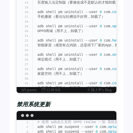
百度输入法定制版（要修改成不是默认的才能卸载，或者下
# 删除影响: 基带通信异常，信号不稳定
adb shell pm uninstall -k --user 
0
 com.
qualcom
adb shell pm uninstall --user 
0
 com.
coloros
.
ba
手机搬家（看论坛吐槽说不好用，卸载了）
# 高通连接引擎 (网络连接) ⚠️
# 删除影响: 网络切换卡顿，5G性能下降
adb shell pm uninstall --user 
0
 com.
oppo
.
store
adb shell pm uninstall -k --user 
0
 com.
qualcom
OPPO商城（用不上，卸载了）
# 语音唤醒服务 (小布助手唤醒)  
adb shell pm uninstall --user 
0
 com.
heytap
.
sma
# 删除影响: 语音唤醒功能失效
智能家居（感觉有点鸡肋，还是得下厂家的App，卸载了）
adb shell pm uninstall -k --user 
0
 com.
oplus
.
o
adb shell pm uninstall --user 
0
 com.
oneplus
.
br
# 无障碍功能菜单 (辅助工具) ♿
禅定模式（用不上，卸载了）
# 删除影响: 辅助功能快捷入口消失
adb shell pm uninstall -k --user 
0
 com.
android
adb shell pm uninstall --user 
0
 com.
coloros
.
fa
家庭空间（用不上，卸载了）
# 联系人数据存储 (通讯录基础)  
# 删除影响: ⚠️ 通讯录数据全部丢失
adb shell pm uninstall --user 
0
 com.
coloros
.
ch
adb shell pm uninstall -k --user 
0
 com.
android
儿童模式（用不上，卸载了）（家庭空间、儿童模式以及远
generic
12.08 KB
© 路人甲's Blog
# SIM卡远程管理 (eSIM服务)  
adb shell pm uninstall --user 
0
 com.
coloros
.
we
# 删除影响: eSIM激活/管理功能失效
天气（不好用，所以我是把它下载了，注意卸载它，插件上
禁用系统更新
adb shell pm uninstall -k --user 
0
 com.
qualcom
adb shell pm uninstall --user 
0
 com.
coloros
.
we
# 系统UI插件框架 (状态栏扩展)  
天气服务（和天气是连在一起的，要么一同卸载，要么一并
# 删除影响: 状态栏自定义功能异常
adb shell pm uninstall -k --user 
0
 com.
oplus
.
s
# 使用 adb永久关闭 OPPO realme 一加 系统更新命令
adb shell pm uninstall --user 
0
 com.
coloros
.
ca
adb shell pm suspend --user 
0
 com.
oplus
.
sau
日历（不好用，所以我是把它卸载了，另卸载它不影响桌面
# OPPO云服务组件 (数据同步) ☁️
adb shell pm suspend --user 
0
 com.
oplus
.
ota