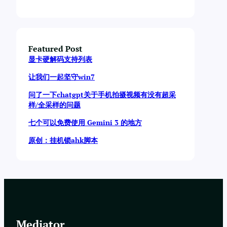
智慧决策服务（metis，感觉没什么用，先卸载了）
# 删除影响: 系统动画流畅度降低
adb shell pm uninstall -k --user 
0
 com.
oplus
.
u
adb shell pm uninstall --user 
0
 com.
oplus
.
deep
智慧能力服务（这项服务会使系统根据你的使用习惯在后台加
# 系统更新服务 (OTA升级)  
# 删除影响: ⚠️ 无法接收系统更新
adb shell pm uninstall --user 
0
 com.
oplus
.
pant
adb shell pm uninstall -k --user 
0
 com.
oplus
.
o
Featured Post
服务治理框架（有点像广告，但无法卸载）
显卡硬解码支持列表
# 显示产品资源覆盖 (屏幕优化)  ️
adb shell pm uninstall --user 
0
 com.
oplus
.
thir
# 删除影响: 屏幕色彩管理异常
让我们一起坚守win7
智能应用检测（第三方云端解决方案thirdkit，没啥用，
adb shell pm uninstall -k --user 
0
 aon.
framewo
问了一下chatgpt关于手机拍摄视频有没有超采
adb shell pm uninstall --user 
0
 com.
oplus
.
cras
# 流量监控 (网络统计)  
CrashBox（没啥用，卸载了）
# 删除影响: 实时流量统计功能消失
样/全采样的问题
adb shell pm uninstall -k --user 
0
 com.
oplus
.
t
com.
oplus
.
acc
.
gac
七个可以免费使用 Gemini 3 的地方
OPPO智慧云加速（不清楚用途，暂时没卸载）
# 高通定位服务 (位置提供)  
# 删除影响: GPS定位精度下降
原创：挂机锁ahk脚本
adb shell pm uninstall --user 
0
 com.
coloros
.
ac
adb shell pm uninstall -k --user 
0
 com.
qualcom
语音识别文字（以后可能会用到，暂时没卸载）
# 模糊效果 (界面特效)  ️
adb shell pm uninstall --user 
0
 com.
coloros
.
co
# 删除影响: 后台模糊效果消失
识屏服务（以后可能会用到，暂时没卸载）
adb shell pm uninstall -k --user 
0
 com.
oplus
.
b
adb shell pm uninstall --user 
0
 com.
heytap
.
clo
# 激活服务 (设备激活) ✅
云服务（用不上，卸载了）
# 删除影响: 新机激活引导功能异常
adb shell pm uninstall -k --user 
0
 com.
coloros
【与应用、安全有关的】
Mediator
adb shell pm uninstall --user 
0
 com.
coloros
.
se
# 即时平台 (快速启动) ⚡