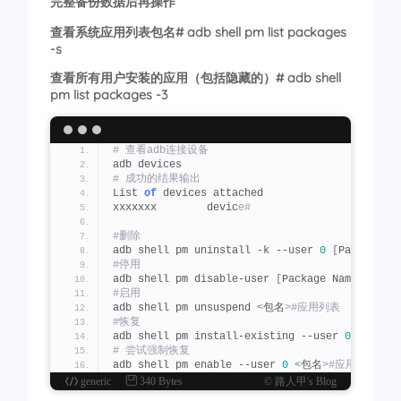
完整备份数据后再操作
查看系统应用列表包名# adb shell pm list packages
-s
查看所有用户安装的应用（包括隐藏的）# adb shell
pm list packages -3
# 查看adb连接设备
adb devices
# 成功的结果输出
List 
of
 devices attached
xxxxxxx        devic
e# 
#删除
adb shell pm uninstall -k --user 
0
[
Package Na
#停用
adb shell pm disable-user 
[
Package Name
][
Packa
#启用
adb shell pm unsuspend 
<
包名
>#应用列表
#恢复 
adb shell pm install-existing --user 
0
[
Packag
# 尝试强制恢复
adb shell pm enable --user 
0
<
包名
>#应用列表
generic
340 Bytes
© 路人甲's Blog