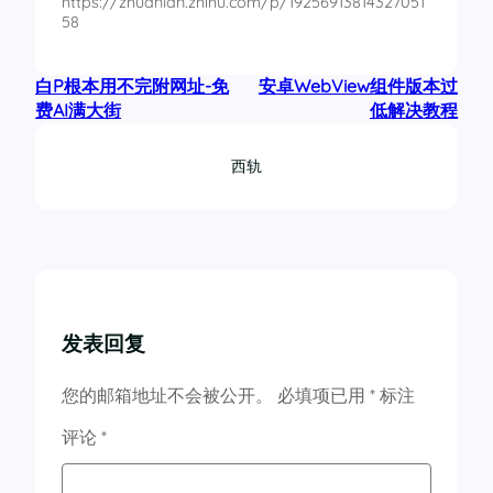
https://zhuanlan.zhihu.com/p/19256913814327051
# 删除影响: ⚠️ ADB调试功能完全失效
58
【与健康有关】
adb shell pm uninstall -k --user 
0
 com.
android
adb shell pm uninstall --user 
0
 com.
coloros
.
di
数字健康（记录应用时间使用，没啥用，卸载了）
# 应用市场 (软件商店)  
# 删除影响: ♻️ 官方应用商店不可用
白P根本用不完附网址-免
安卓WebView组件版本过
adb shell pm uninstall --user 
0
 com.
android
.
tr
adb shell pm uninstall -k --user 
0
 com.
heytap
.
费AI满大街
低解决教程
系统跟踪 （根据网友反映com.
android
.
traceur
“跟踪记
# 低频耳戴设备 (耳机支持)  
adb shell pm uninstall --user 
0
 com.
heytap
.
hea
# 删除影响: 低延迟耳机模式失效
西轨
健康（运动健康app服务，用不上，卸载了）
adb shell pm uninstall -k --user 
0
 com.
oplus
.
l
adb shell pm uninstall --user 
0
 com.
oplus
.
heal
# 护眼模式 (视觉保护)  ️
健康数据平台（和运动步数有关吧，感觉用不上，卸载了）
# 删除影响: 自动护眼调节功能停止
adb shell pm uninstall -k --user 
0
 com.
oplus
.
e
adb shell pm uninstall --user 
0
 com.
android
.
he
Health Connect（不确定用途，暂时没卸载）
# 输入设备服务 (键盘/触控) ⌨️
# 删除影响: 外接键盘/触控板异常
【与反馈、体验有关】
adb shell pm uninstall -k --user 
0
 com.
android
adb shell pm uninstall --user 
0
 com.
oplus
.
stat
发表回复
数据基础服务（其实也叫：用户体验计划，在ColorOS14
# 蓝牙测试模式 (工程调试)  ️
# 删除影响: 工程模式蓝牙测试功能失效
adb shell pm uninstall --user 
0
 com.
oplus
.
logk
adb shell pm uninstall -k --user 
0
 com.
oplus
.
b
您的邮箱地址不会被公开。
必填项已用
*
标注
反馈工具箱（对我来说没啥用，卸载了）
# 数据状态通知 (网络监控)  
adb shell pm uninstall --user 
0
 com.
coloros
.
op
# 删除影响: 实时网速显示功能消失
评论
*
帮助与反馈（对我来说没啥用，卸载了）
adb shell pm uninstall -k --user 
0
 com.
qti
.
qua
【其他无用功能】
# 开放身份认证 (账号服务)  