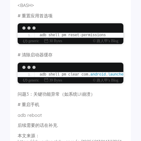
adb shell pm uninstall --user 
0
 com.
android
.
sy
# 删除影响: 相册AI识别功能失效
<BASH>
无动画（指纹样式）
adb shell pm uninstall -k --user 
0
 com.
oplus
.
a
屏幕形态有关，我算是知道系统为啥这么臃肿了，用得上的
# 重置应用首选项
# 锁屏时钟-画廊 (个性化)  ️
com.
android
.
internal
.
display
.
cutout
.
emulation
.
# 删除影响: 特定锁屏时钟样式消失
打孔屏（我手机是打孔屏，所以这个我没有卸载）
adb shell pm uninstall -k --user 
0
 com.
oplus
.
k
adb shell pm reset-permissions
adb shell pm uninstall --user 
0
 com.
android
.
in
# 系统诊断服务 (硬件监控)  
generic
30 Bytes
© 路人甲's Blog
长型刘海屏
# 删除影响: 硬件状态监控功能停止
adb shell pm uninstall -k --user 
0
 com.
oplus
.
s
adb shell pm uninstall --user 
0
 com.
android
.
in
# 清除启动器缓存
瀑布刘海屏
# 全局搜索 (快速搜索)  
# 删除影响: ♻️ 系统全局搜索功能移除
adb shell pm uninstall --user 
0
 com.
android
.
in
adb shell pm uninstall -k --user 
0
 com.
heytap
.
双刘海屏
adb shell pm clear com.
android
.
launcher
# 设备统计服务 (使用数据)  
generic
39 Bytes
© 路人甲's Blog
adb shell pm uninstall --user 
0
 com.
android
.
in
# 删除影响: 电池/流量统计功能异常
边角刘海屏
adb shell pm uninstall -k --user 
0
 com.
qualcom
问题3：关键功能异常（如系统UI崩溃）
adb shell pm uninstall --user 
0
 com.
android
.
dr
# 子系统插件 (硬件扩展)  
基本互动屏保（看了下其他品牌也有这个应用，目前卸载了
# 删除影响: 外接设备支持受限
# 重启手机
adb shell pm uninstall -k --user 
0
 com.
oplus
.
s
【与游戏有关，按需卸载】
adb reboot
adb shell pm uninstall --user 
0
 com.
nearme
.
gam
# 虚拟机资源 (虚拟化)  
游戏中心（不清楚卸载影响什么）
# 删除影响: 安全沙盒功能异常
后续需要的话在补充.
adb shell pm uninstall -k --user 
0
 com.
android
adb shell pm uninstall --user 
0
 com.
oplus
.
game
本文来源：
游戏助手（不清楚卸载影响什么）
# ADB Shell组件 (开发工具)  ️