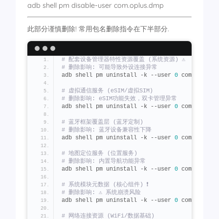
adb shell pm disable-user com.oplus.dmp
此部分谨慎删除! 常用包名删除指令在下半部分.
# 配套设备管理器特性资源覆盖 (系统资源) ⚠️
# 删除影响: 可能导致外设连接异常
adb shell pm uninstall -k --user 
0
 com.
android
# 虚拟通信服务 (eSIM/虚拟SIM)  
# 删除影响: eSIM功能失效，双卡管理异常
adb shell pm uninstall -k --user 
0
 com.
oplus
.
v
# 蓝牙框架覆盖层 (蓝牙定制)  
# 删除影响: 蓝牙设备兼容性下降
adb shell pm uninstall -k --user 
0
 com.
oplus
.
f
# 地图定位服务 (位置服务)  ️
# 删除影响: 内置导航功能异常
adb shell pm uninstall -k --user 
0
 com.
oplus
.
a
# 系统模块元数据 (核心组件) ❗
# 删除影响: ⚠️ 系统崩溃风险
adb shell pm uninstall -k --user 
0
 com.
android
# 网络连接资源 (WiFi/数据基础)  