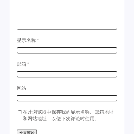
adb shell pm uninstall --user 
0
 com.
coloros
.
fl
# 删除影响: 快速登录功能异常
悬浮球（有全面屏手势了，卸载了）
adb shell pm uninstall -k --user 
0
 com.
heytap
.
adb shell pm uninstall --user 
0
 com.
android
.
pr
# DPM服务应用 (设备策略) ⚙️
用户词典（查了下华为、小米都有这个且都说可以卸载，应
# 删除影响: 企业设备管理功能失效
adb shell pm uninstall -k --user 
0
 com.
qti
.
dpm
adb shell pm uninstall --user 
0
 com.
oplus
.
appr
找回系统应用（对我来说没啥用，卸载了）
# 主题商店 (个性化)  
显示名称
*
# 删除影响: ♻️ 官方主题商店不可用
adb shell pm uninstall --user 
0
 com.
coloros
.
sc
adb shell pm uninstall -k --user 
0
 com.
oplus
.
t
简易模式（对我来说没啥用，卸载了）
# NFC标签服务 (近场通信)  
adb shell pm uninstall --user 
0
 com.
coloros
.
co
# 删除影响: NFC标签读取功能失效
邮箱
*
密码本（对我来说没啥用，卸载了）
adb shell pm uninstall -k --user 
0
 com.
android
adb shell pm uninstall --user 
0
 com.
oplus
.
sos
# 摄像头作为网络摄像头 (视频输入)  
SOS紧急联络（对我来说没啥用，还容易误触，卸载了）
# 删除影响: 电脑调用手机摄像头失效
adb shell pm uninstall -k --user 
0
 com.
android
网站
adb shell pm uninstall --user 
0
 com.
coloros
.
ac
电子保卡（对我来说没啥用，卸载了）
# WiFi资源覆盖 (WiFi定制)  
# 删除影响: WiFi高级功能受限
adb shell pm uninstall --user 
0
 com.
android
.
eg
adb shell pm uninstall -k --user 
0
 com.
google
.
Android EasterEgg（安卓彩蛋，其实没什么用，卸载了
在此浏览器中保存我的显示名称、邮箱地址
# 媒体内容提供 (相册/音频)  ️
adb shell pm uninstall --user 
0
 com.
coloros
.
re
和网站地址，以便下次评论时使用。
# 删除影响: ⚠️ 相册/音乐应用数据丢失
远程守护服务（影响Color系手机远程协助不能用，用不上
adb shell pm uninstall -k --user 
0
 com.
android
adb shell pm uninstall --user 
0
 com.
android
.
ma
# 网络优化服务 (网络加速)  