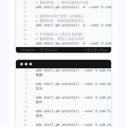
# 删除影响: ⚠️ 网络功能完全失效
adb shell pm uninstall -k --user 
0
 com.
android
# 潘塔纳尔用户管理 (AI服务)  
# 删除影响: 智能场景服务停止
adb shell pm uninstall -k --user 
0
 com.
oplus
.
p
# 扩展服务UI (系统工具弹窗)  
# 删除影响: 系统工具提示消失
adb shell pm uninstall -k --user 
0
 com.
oplus
.
e
generic
26.92 KB
© 路人甲's Blog
# 指纹动画资源-无动画 (生物识别)  
# 删除影响: 指纹解锁无动画效果
adb shell pm uninstall -k --user 
0
 com.
android
adb shell pm uninstall --user 
0
 com.
heytap
.
yol
# 开放能力服务 (第三方API)  
视频
# 删除影响: 部分三方应用功能异常
adb shell pm uninstall -k --user 
0
 com.
coloros
adb shell pm uninstall --user 
0
 com.
heytap
.
mus
音乐
# 设备配置资源 (系统配置) ⚙️
# 删除影响: ⚠️ 系统参数配置错乱
adb shell pm uninstall --user 
0
 com.
android
.
em
adb shell pm uninstall -k --user 
0
 com.
android
邮件
# OPPO账户服务 (云同步/查找手机) ☁️
adb shell pm uninstall --user 
0
 com.
finshell
.
w
# 删除影响: 云服务/查找手机功能失效
钱包
adb shell pm uninstall -k --user 
0
 com.
oplus
.
a
adb shell pm uninstall --user 
0
 com.
sohu
.
input
# 高通AT命令转发 (硬件通信) ⚠️