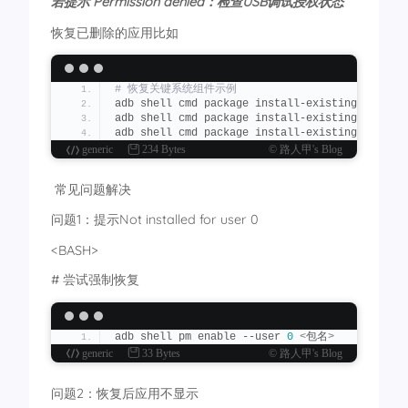
若提示 Permission denied：检查USB调试授权状态
adb shell pm uninstall --user 
0
 com.
android
.
wa
# 删除影响: WiFi/应用密码丢失
com.
android
.
wallpaperbackup
（是Android操作
adb shell pm uninstall -k --user 
0
 com.
android
恢复已删除的应用比如
adb shell pm uninstall --user 
0
 com.
android
.
wa
# 网络堆栈 (网络基础)  
动态壁纸选择器（卸载会导致壁纸选项中的动态壁纸消失，
# 删除影响: ⚠️ 所有网络连接中断
adb shell pm uninstall -k --user 
0
 com.
android
# 恢复关键系统组件示例
com.
android
.
theme
.
font
.
notoserifsource
adb shell cmd package install-existing com.
and
Noto Serif/Source Sans Pro（主题字体，不确定
# OPPO系统框架 (核心组件) ❗
adb shell cmd package install-existing com.
and
# 删除影响: ⚠️ 系统崩溃无法启动
adb shell cmd package install-existing com.
goo
adb shell pm uninstall --user 
0
 com.
oplus
.
wall
adb shell pm uninstall -k --user 
0
 oplus
generic
234 Bytes
© 路人甲's Blog
壁纸（卸载会导致设置→壁纸与个性化选项中的壁纸更换无法
# 网络共享服务 (热点/WiFi共享)  
adb shell pm uninstall --user 
0
 com.
oplus
.
uxde
# 删除影响: 个人热点功能失效
️ 常见问题解决
壁纸与个性化（卸载后在设置中的壁纸与个性化选项消失，
adb shell pm uninstall -k --user 
0
 com.
android
指纹样式，我留了两个喜欢的，还有个叫轻盈的，不知道包
问题1：提示Not installed for user 0
# 指纹动画资源-CCYH (生物识别)  
adb shell pm uninstall --user 
0
 com.
android
.
sy
# 删除影响: 特定指纹动画效果消失
<BASH>
浮游（指纹样式）
adb shell pm uninstall -k --user 
0
 com.
android
# 尝试强制恢复
adb shell pm uninstall --user 
0
 com.
android
.
sy
# 无障碍开关控制 (辅助功能) ♿
涟漪（指纹样式）
# 删除影响: 辅助开关控制面板消失
adb shell pm uninstall -k --user 
0
 com.
google
.
adb shell pm uninstall --user 
0
 com.
android
.
sy
adb shell pm enable --user 
0
<
包名
>
水纹（指纹样式）
# 网络资源覆盖 (网络定制)  
generic
33 Bytes
© 路人甲's Blog
# 删除影响: 网络运营商定制功能异常
adb shell pm uninstall --user 
0
 com.
android
.
sy
adb shell pm uninstall -k --user 
0
 android.
fra
激荡（指纹样式）
问题2：恢复后应用不显示
# AI单元服务 (人工智能)  