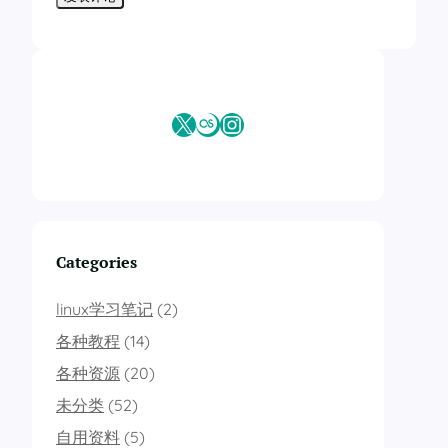
工作设置（企业设备管理功能，对于普通用户没有用，一般用
# 删除影响: 游戏网络加速功能停止
adb shell pm uninstall -k --user 
0
 com.
oplus
.
e
【与智慧、负一屏有关，体验后觉得不好用，决定能卸载的
adb shell pm uninstall --user 
0
 com.
coloros
.
sm
# 通话界面 (电话UI)  
智能解锁（以后可能会用到，暂时没卸载）
# 删除影响: ⚠️ 来电接听界面消失
adb shell pm uninstall -k --user 
0
 com.
android
adb shell pm uninstall --user 
0
 com.
nearme
.
ins
X
Last.fm
Instagram
快应用（卸载后速览“负一屏”快递信息以及一些卡不能用，
# 骚扰拦截数据库 (防骚扰)  ️
# 删除影响: 骚扰电话拦截失效
adb shell pm uninstall --user 
0
 com.
coloros
.
as
adb shell pm uninstall -k --user 
0
 com.
android
速览（Breeno速览，也就是负一屏，对我用处不大，卸载了
# 广告服务 (广告推送)  
adb shell pm uninstall --user 
0
 com.
coloros
.
sc
# 删除影响: ♻️ 系统广告减少
智慧数据增强服务（也叫数据服务平台，Breeno智能助
adb shell pm uninstall -k --user 
0
 com.
opos
.
ad
adb shell pm uninstall --user 
0
 com.
oplus
.
ocs
# 应用关联服务 (链接处理)  
Categories
OpenCapabilityService（感觉没啥用，卸载了） （
"OC
# 删除影响: 应用链接跳转异常
adb shell pm uninstall -k --user 
0
 com.
android
adb shell pm uninstall --user 
0
 com.
oplus
.
smar
linux学习笔记
(2)
SmartEngine（网友测试com.
oplus
.
ocs
和com.
oplus
.
s
# 蓝牙覆盖层 (蓝牙定制)  
# 删除影响: 蓝牙设备兼容性下降
各种教程
(14)
adb shell pm uninstall --user 
0
 com.
oplus
.
cosa
adb shell pm uninstall -k --user 
0
 com.
android
应用增强服务（和游戏有关，暂时用不上，居然无法卸载，
各种资源
(20)
# 代理处理器 (网络代理)  
adb shell pm uninstall --user 
0
 com.
oplus
.
trav
# 删除影响: 代理服务器设置失效
未分类
(52)
智慧出行（感觉就是速览里面的那一堆机票、火车、酒店提
adb shell pm uninstall -k --user 
0
 com.
android
自用资料
(5)
adb shell pm uninstall --user 
0
 com.
oplus
.
meti
# UI引擎 (界面渲染)  